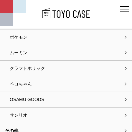
キャラクター
ディズニー
ポケモン
ホーム
お問い合わせ
ムーミン
お問い合わせ
クラフトホリック
入力
確認
完了
ペコちゃん
以下の項目をご入力の上、
OSAMU GOODS
プライバシーポリシーに同意して次へお進みください。
サンリオ
選択中の商品情報
その他