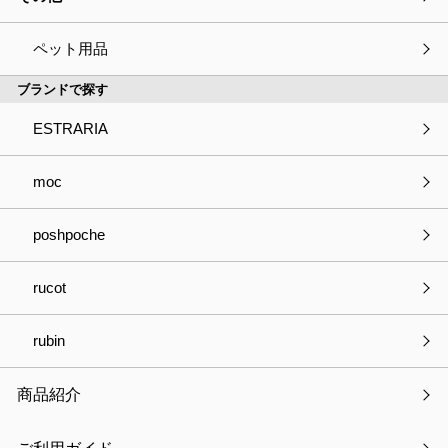
プランターカバーM -ペーパー
ペット用品
ブランドで探す
ESTRARIA
種別
必須
商品の見積依頼
商品へのご質問
moc
パートナー登録について
お取引きについて
poshpoche
OEMについて
採用について
その他
rucot
会社・事業名
rubin
商品紹介
部署名