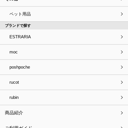
moinno モイノ ウォールポケット
ペット用品
ブランドで探す
ESTRARIA
種別
必須
商品の見積依頼
商品へのご質問
moc
パートナー登録について
お取引きについて
poshpoche
OEMについて
採用について
その他
rucot
会社・事業名
rubin
商品紹介
部署名