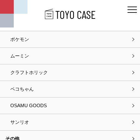
キャラクター
ディズニー
ポケモン
ホーム
お問い合わせ
ムーミン
お問い合わせ
クラフトホリック
入力
確認
完了
ペコちゃん
以下の項目をご入力の上、
OSAMU GOODS
プライバシーポリシーに同意して次へお進みください。
サンリオ
選択中の商品情報
その他