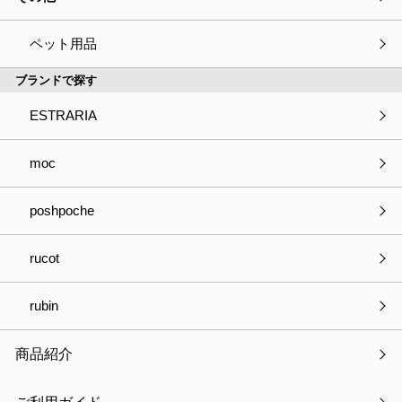
ペット用品
ブランドで探す
ESTRARIA
moc
poshpoche
メディア収納ボックス DVDサイズ
￥1,210
（参考価格・税込）
rucot
在庫：○
rubin
品番
M2-DVD
製品サイズ
35×20×115cm
商品紹介
製品重量
260g
梱包サイズ
19×1.8×31.5cm