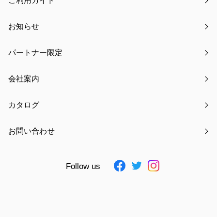
ご利用ガイド
梱包重量
280g
大箱サイズ
ー
お知らせ
大箱重量
ー
入数
ー
パートナー限定
JAN
4511546087487
会社案内
素材
不織布、紙、PP、PVC
仕様追記
ー
カタログ
お問い合わせ
お気に入りに追加
Follow us
見積もりを依頼する