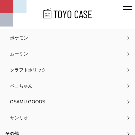
キャラクター
ディズニー
ポケモン
ホーム
商品紹介
メディア収納ボックス DVDサイズ
ムーミン
商品紹介
クラフトホリック
ペコちゃん
OSAMU GOODS
サンリオ
その他