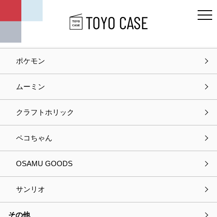
キャラクター
ディズニー
ポケモン
ホーム
お知らせ
ムーミン
お知らせ
クラフトホリック
2021.12.28
お知らせ
ペコちゃん
年末年始休業のお知らせ
OSAMU GOODS
サンリオ
カテゴリー
その他
お知らせ