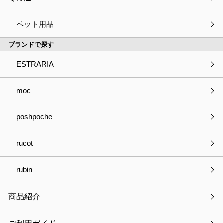
ペット用品
最新の特集
ブランドで探す
商品情報
ESTRARIA
キャンペーン情報
moc
メディア掲載
poshpoche
展示会情報
rucot
最新記事
rubin
【新発売】つけ襟クールリング
商品紹介
ゴールデンウィーク休業のお知らせ