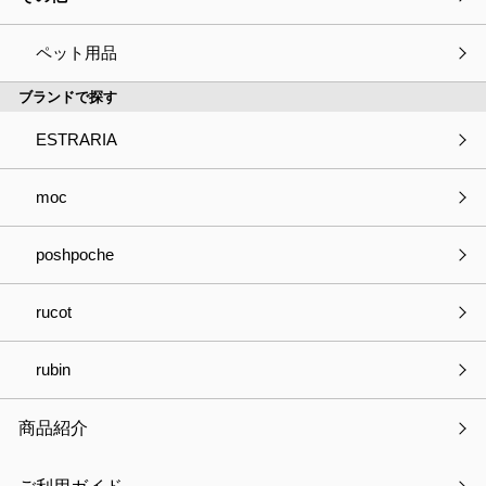
キャンペーン情報
ペット用品
ブランドで探す
メディア掲載
ESTRARIA
展示会情報
moc
最新記事
poshpoche
【新発売】つけ襟クールリング
rucot
ゴールデンウィーク休業のお知らせ
rubin
【新発売】サンリオキャラクターズ みずあめステッカー
商品紹介
WEBコラム掲載のお知らせ