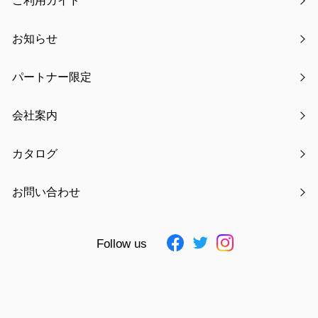
ご利用ガイド
kodomoe 2月号にメモリアル収納ボックスが掲載されまし
た
お知らせ
【注意喚起】偽通販サイト・悪質サイトにご注意ください
パートナー限定
会社案内
アーカイブ
カタログ
2021年06月
お問い合わせ
2021年07月
2021年08月
Follow us
2021年09月
2021年10月