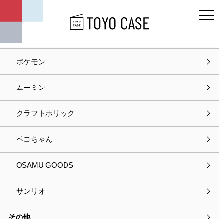
キャラクター
ディズニー
ポケモン
ホーム
お知らせ
ムーミン
お知らせ
クラフトホリック
カテゴリー
ペコちゃん
お知らせ
OSAMU GOODS
最新の特集
サンリオ
商品情報
その他