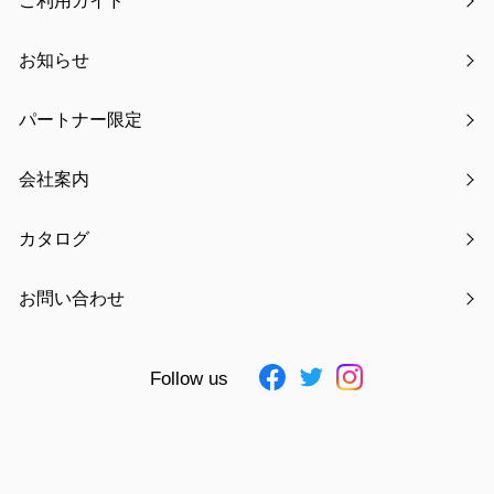
ご利用ガイド
kodomoe 2月号にメモリアル収納ボックスが掲載されまし
た
お知らせ
【注意喚起】偽通販サイト・悪質サイトにご注意ください
パートナー限定
会社案内
アーカイブ
カタログ
2021年06月
お問い合わせ
2021年07月
2021年08月
Follow us
2021年09月
2021年10月