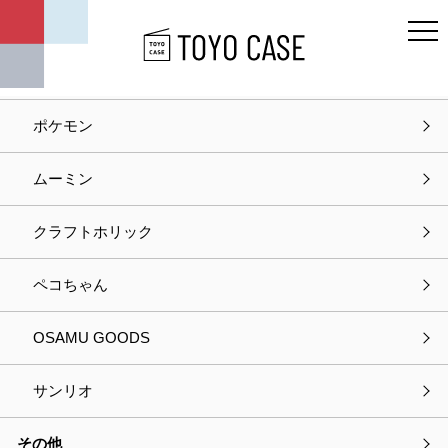
キャラクター
ディズニー
ポケモン
ホーム
お知らせ
ムーミン
お知らせ
クラフトホリック
カテゴリー
ペコちゃん
お知らせ
OSAMU GOODS
最新の特集
サンリオ
商品情報
その他