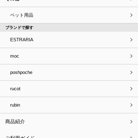
キャンペーン情報
ペット用品
ブランドで探す
メディア掲載
ESTRARIA
展示会情報
moc
最新記事
poshpoche
【新発売】つけ襟クールリング
rucot
ゴールデンウィーク休業のお知らせ
rubin
【新発売】サンリオキャラクターズ みずあめステッカー
商品紹介
WEBコラム掲載のお知らせ