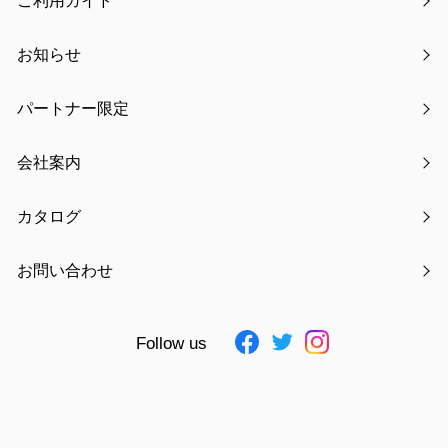
ご利用ガイド
https://www.rakuten.co.jp/craft-kyo/
お知らせ
・楽天市場「TOYO LABO SHOP」
https://www.rakuten.ne.jp/gold/toyolabo/
パートナー限定
・Yahoo!ショッピング「Craft Kyoto」
会社案内
https://store.shopping.yahoo.co.jp/toyocase-store/
カタログ
・Yahoo!ショッピング「TOYO LABO」
https://store.shopping.yahoo.co.jp/toyolabo/
お問い合わせ
・Amazon「東洋ケース」
Follow us
https://www.amazon.co.jp/s?i=merchant-
items&me=A1BQRZJGYLVOWO
・Amazon「TOYO」