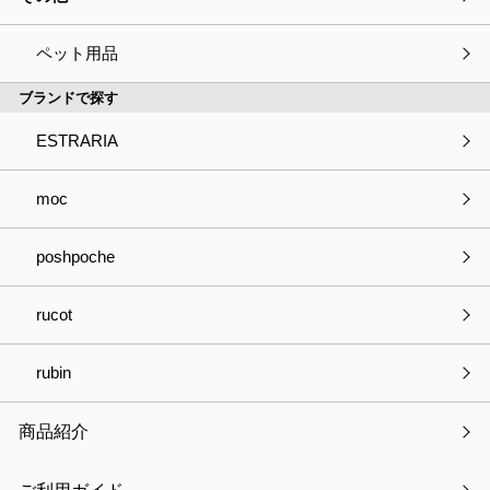
在を確認しております。
弊社はそのような「偽通販サイト」とは一切の関わりはございま
ペット用品
せん。
ブランドで探す
このような「偽通販サイト」をご利用になった場合、
ESTRARIA
入力した個人情報の悪用や、代金をお支払いされましても商品が
送られてこない等の詐欺被害につながる恐れがございます。
moc
お客様におかれましては「偽通販サイト」へのアクセスや、個人
情報の入力、ご注文、ご決済をされないようご注意ください。
poshpoche
rucot
下記は、弊社が運営する公式販売サイトのURLです。
rubin
東洋ケース株式会社が運営する販売サイト
商品紹介
・楽天市場「おしゃれな収納 クラフト京都」