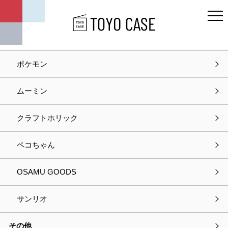
キャラクター
ディズニー
ポケモン
ホーム
お知らせ
記事タイトル
ムーミン
お知らせ
クラフトホリック
2025.12.19
お知らせ
ペコちゃん
【注意喚起】偽通販サイト・悪質サイトにご注意
ください
OSAMU GOODS
サンリオ
平素は格別のお引き立てを賜り、誠にありがとうございます。
現在、弊社名などの情報を無断で盗用した「偽通販サイト」の存
その他